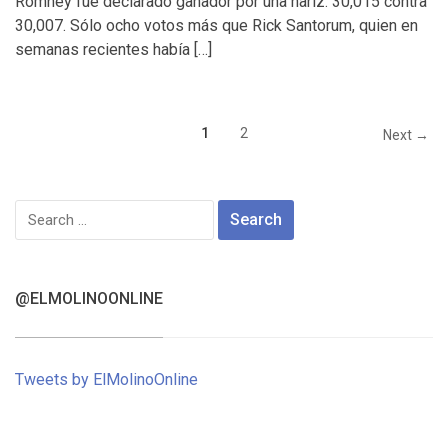
Romney fue declarado ganador por una nariz: 30,015 contra
30,007. Sólo ocho votos más que Rick Santorum, quien en
semanas recientes había […]
1
2
Next →
Search
for:
@ELMOLINOONLINE
Tweets by ElMolinoOnline