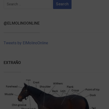
Search
for:
@ELMOLINOONLINE
Tweets by ElMolinoOnline
EXTRAÑO