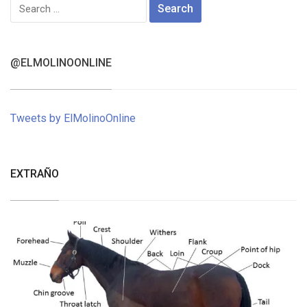
Search
for:
@ELMOLINOONLINE
Tweets by ElMolinoOnline
EXTRAÑO