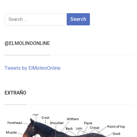
Search
for:
@ELMOLINOONLINE
Tweets by ElMolinoOnline
EXTRAÑO