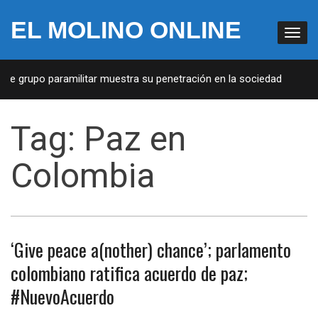
EL MOLINO ONLINE
e grupo paramilitar muestra su penetración en la sociedad
4 
Tag:
Paz en
Colombia
‘Give peace a(nother) chance’; parlamento
colombiano ratifica acuerdo de paz;
#NuevoAcuerdo